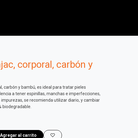
La franquicia
La prensa
jac, corporal, carbón y
l, carbón y bambú, es ideal para tratar pieles
dencia a tener espinillas, manchas e imperfecciones,
n impurezas, se recomienda utilizar diario, y cambiar
% biodegradable.
Agregar al carrito