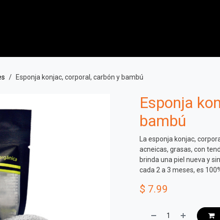
La marca
Las clínicas
Los servicios
Los productos
es
Esponja konjac, corporal, carbón y bambú
Esponja kon
bambú
La esponja konjac, corpora
acneicas, grasas, con ten
brinda una piel nueva y si
cada 2 a 3 meses, es 100
$
7.99