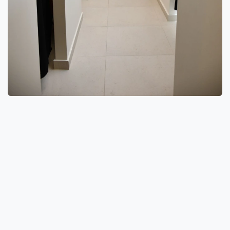
Por qué elegir Evercil
En las clínicas Evercil, cada detalle está
diseñado para elevar tu experiencia de
belleza. El resultado: sofisticación que no solo
se ve, se siente.