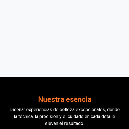
Personal calificado y
productos de calidad
Trabajamos con productos de alta calidad y un
equipo certificado que garantiza seguridad,
durabilidad y resultados impecables.
Nuestra esencia
Diseñar experiencias de belleza excepcionales, donde
la técnica, la precisión y el cuidado en cada detalle
elevan el resultado.