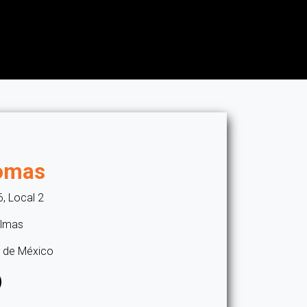
La franquicia
La prensa
lomas
, Local 2
almas
do de México