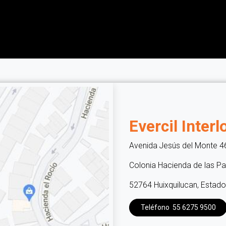
La marca
Las clínicas
Los servicios
Los productos
Evercil Inter
Avenida Jesús del Monte 46
Colonia Hacienda de las P
52764 Huixquilucan, Esta
Teléfono 55 6275 9500