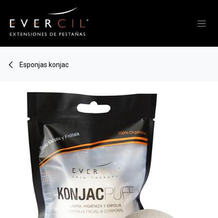
Ir al contenido
Esponjas konjac