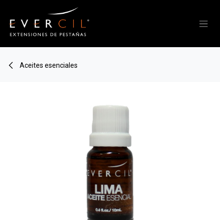
Ir al contenido
Aceites esenciales