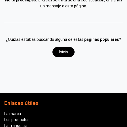
No te preocupes.
Si crees se trata de una equivocación, envíanos
un mensaje a
esta página
.
¿Quizás estabas buscando alguna de estas
páginas populares
?
Inicio
Enlaces útiles
La marca
Los productos
La franquicia