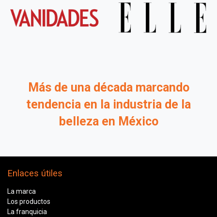
Más de una década
marcando
tendencia en la
industria de la
belleza
en México
Enlaces útiles
La marca
Los productos
La franquicia