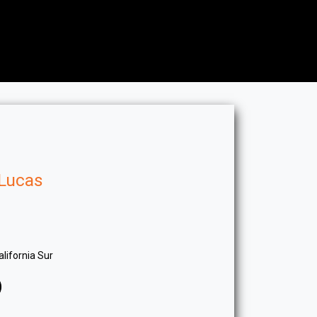
landing-franquicia
La prensa
 Lucas
lifornia Sur