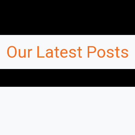
La marca
The clinica
Los servicios
The products
Our Latest Posts